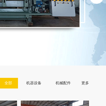
全部
机器设备
机械配件
更多