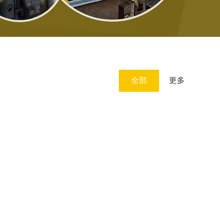
全部
更多