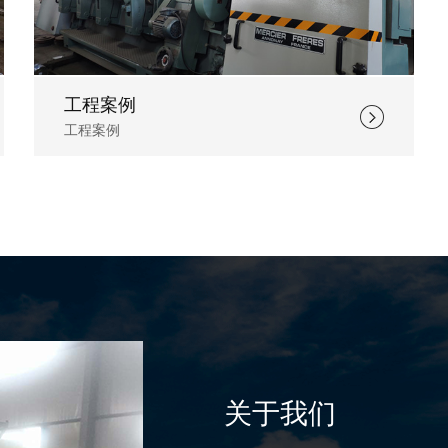
工程案例
工程案例
关于我们