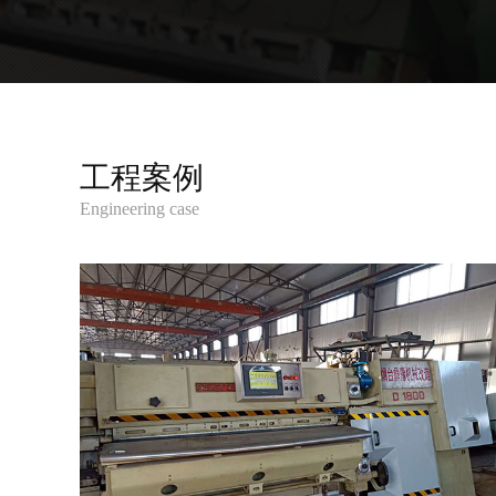
工程案例
Engineering case