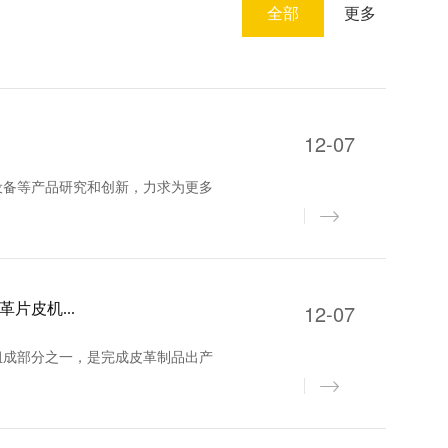
全部
更多
12-07
设备等产品研究和创新，力求为更多
12-07
片皮机...
组成部分之一，是完成皮革制品出产