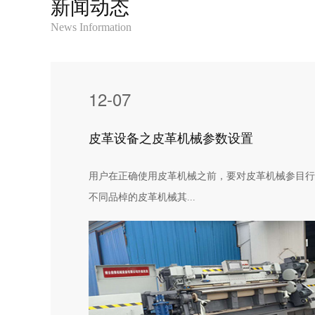
新闻动态
News Information
12-07
皮革设备之皮革机械参数设置
用户在正确使用皮革机械之前，要对皮革机械参目行
不同品棹的皮革机械其...