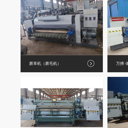
磨革机（磨毛机）
万搏·